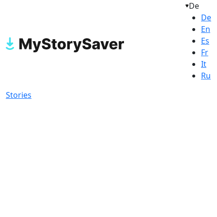
De
De
En
Es
Fr
It
Ru
Stories