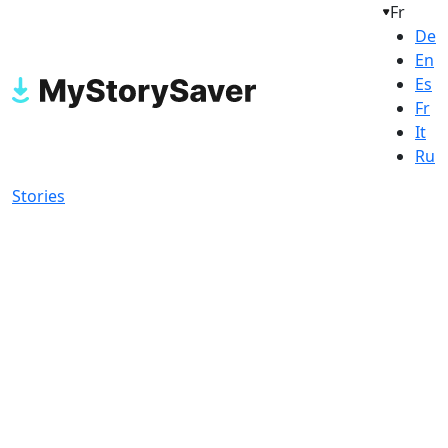
Fr
De
En
Es
Fr
It
Ru
Stories