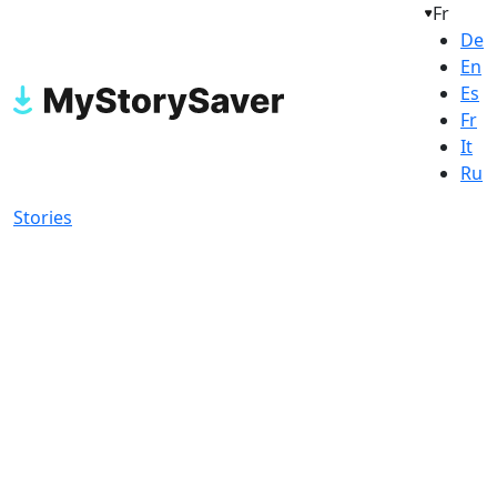
Fr
De
En
Es
Fr
It
Ru
Stories