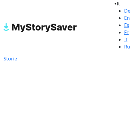
It
De
En
Es
Fr
It
Ru
Storie